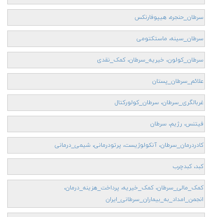
سرطان_حنجره، هیپوفارنکس
سرطان_سینه، ماستکتومی
سرطان_کولون، خیریه_سرطان، کمک_نقدی
علائم_سرطان_پستان
غربالگری_سرطان، سرطان_کولورکتال
فیتنس، رژیم، سرطان
کادردرمان_سرطان، آنکولوژیست، پرتودرمانی، شیمی_درمانی
کبد، کبدچرب
کمک_مالی_سرطان، کمک_خیریه، پرداخت_هزینه_درمان،
انجمن_امداد_به_بیماران_سرطانی_ایران