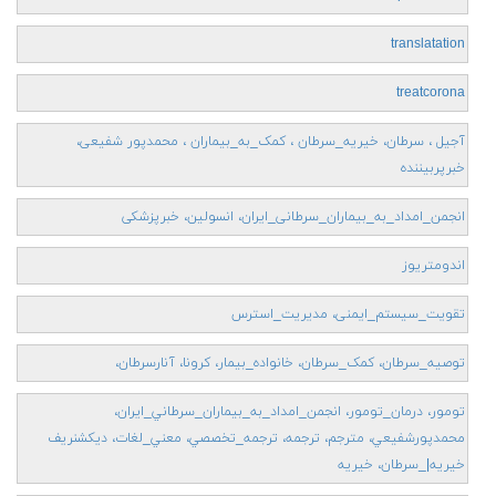
translatation
treatcorona
آجیل ، سرطان، خیریه_سرطان ، کمک_به_بیماران ، محمدپور شفیعی،
خبرپربیننده
انجمن_امداد_به_بیماران_سرطانی_ایران، انسولین، خبرپزشکی
اندومتریوز
تقویت_سیستم_ایمنی، مدیریت_استرس
توصیه_سرطان، کمک_سرطان، خانواده_بیمار، کرونا، آنارسرطان،
تومور، درمان_تومور، انجمن_امداد_به_بيماران_سرطاني_ايران،
محمدپورشفيعي، مترجم، ترجمه، ترجمه_تخصصي، معني_لغات، ديكشنريف
خيريه|_سرطان، خيريه