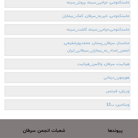
ماستکتومی، جراحی_سینه، پروتز_سینه
ماستکتومی، خیریه_سرطان، کمک_بیماران
ماستکتومی،جراحی_سینه، کاشت_سینه
متاستاز، سرطان_پستان، محمدپورشفیعی،
انجمن_امداد_به_بیماران_سرطانی_ایران
هپاتیت، سرطان، واکسن_هپاتیت
هورمون_درمانی
ورزش، فیتنس
ویتامین، ب12
پيوندها
شعبات انجمن سرطان