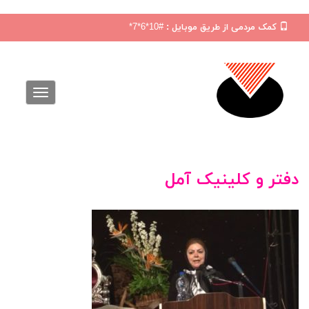
کمک مردمی از طریق موبایل :
#10*6*7*
دفتر و کلینیک آمل