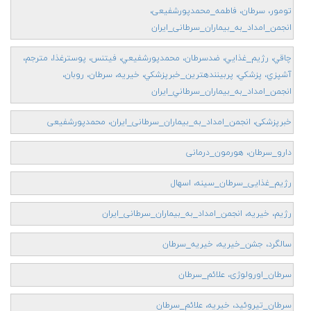
تومور، سرطان، فاطمه_محمدپورشفیعی،
انجمن_امداد_به_بیماران_سرطانی_ایران
چاقي، رژيم_غذايي، ضدسرطان، محمدپورشفيعي، فيتنس، پوسترغذا، مترجم،
آشپزي، پزشكي، پربينندهترين_خبرپزشكي، خيريه، سرطان، روبان،
انجمن_امداد_به_بيماران_سرطاني_ايران
خبرپزشکی، انجمن_امداد_به_بیماران_سرطانی_ایران، محمدپورشفیعی
دارو_سرطان، هورمون_درمانی
رژیم_غذایی_سرطان_سینه، اسهال
رژیم، خیریه، انجمن_امداد_به_بیماران_سرطانی_ایران
سالگرد، جشن_خیریه، خیریه_سرطان
سرطان_اورولوژی، علائم_سرطان
سرطان_تیروئید، خیریه، علائم_سرطان