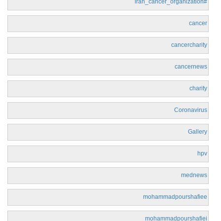
#iran_cancer_organization
cancer
cancercharity
cancernews
charity
Coronavirus
Gallery
hpv
mednews
mohammadpourshafiee
mohammadpourshafiei